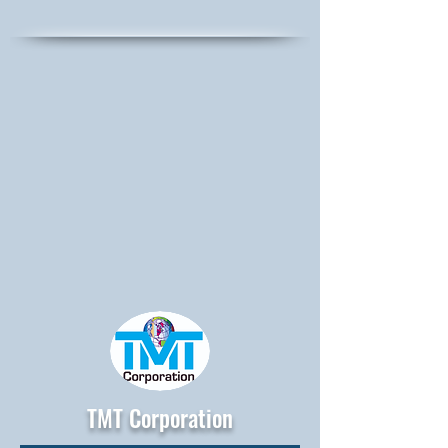
в
счете
TMT Corporation