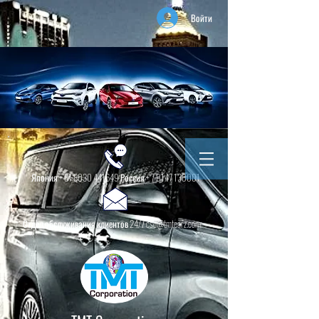
Войти
Япония +
81 8030 441649
Россия +
7 9147 130001
Отдел обслуживания клиентов 24/7 csd@tmtcarz.com