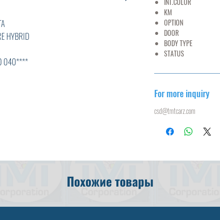
INT.COLOR
BL
KM
15,
A
OPTION
AC,PS
DOOR
YBRID
BODY TYPE
MI
STATUS
U
****
For more inquiry
csd@tmtcarz.com
L
K
T,ABS,
Похожие товары
S