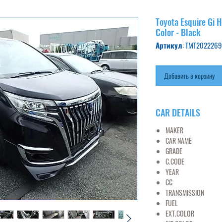
Toyota Esquire Gi 
Color - Black
Артикул: TMT2022269
Добавить в корзину
CAR DETAILS
MAKER
TO
CAR NAME
ESQU
GRADE
G
C.CODE
ZWR8
YEAR
20
CC
18
TRANSMISSION
FUEL
PET
EXT.COLOR
BL