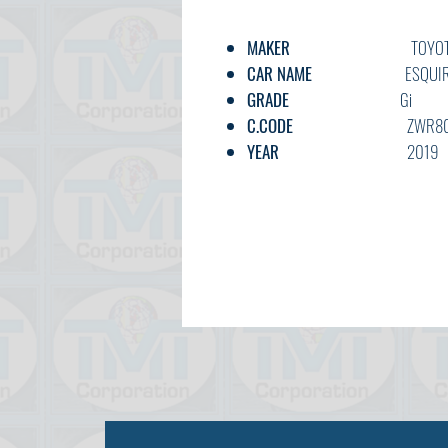
MAKER
TOYOT
CAR NAME
ESQUIRE H
GRADE
Gi
C.CODE
ZWR80 040
YEAR
2019
CC
1800
TRANSMISSION
AT
FUEL
PETRO
EXT.COLOR
BLAC
INT.COLOR
BLACK
KM
15,000
OPTION
AC,PS,PW,FA
DOOR
5
BODY TYPE
MINIBU
STATUS
USED