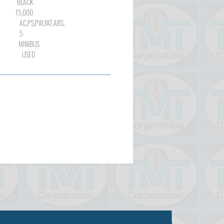
ACK
000
,PW,FAT,ABS,
5
NIBUS
SED
Продано