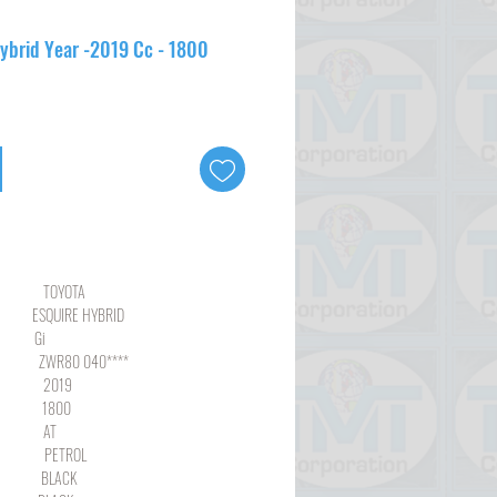
Hybrid Year -2019 Cc - 1800
YOTA
IRE HYBRID
i
0 040****
19
00
AT
ROL
ACK