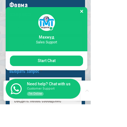
Форма
запроса
Махмуд
Sales Support
Start Chat
Выбрать запрос
Need help? Chat with us
Customer Support
I'm Online