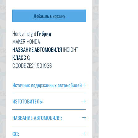
Добавить в корзину
Honda Insight Гибрид
MAKER
HONDA
НАЗВАНИЕ АВТОМОБИЛЯ INSIGHT
КЛАСС G
C.CODE ZE2-1501936
ГОД
2014/9
CC
1300
Источник подержанных автомобилей
ТРАНСМИССИЯ
НА
ЦВЕТ СЕРЕБРЯНЫЙ
ИЗГОТОВИТЕЛЬ:
36 500 км
HONDA
ВАРИАНТ
AC, PS, PW, AT, AW
НАЗВАНИЕ АВТОМОБИЛЯ:
ПОЛОЖЕНИЕ ДЕЛ
НА ВИДУ
CC: