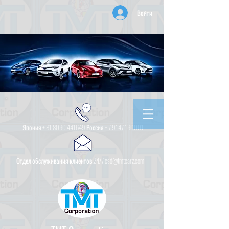
Войти
Япония +
81 8030 441649
Россия +
7 9147 130001
Отдел обслуживания клиентов 24/7 csd@tmtcarz.com