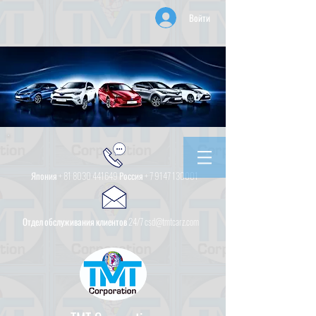
Войти
Япония +
81 8030 441649
Россия +
7 9147 130001
Отдел обслуживания клиентов 24/7 csd@tmtcarz.com