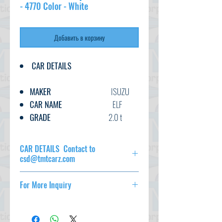
- 4770 Color - White
Добавить в корзину
CAR DETAILS
MAKER
ISUZU
CAR NAME
ELF
GRADE
2.0 t
C.CODE
NKR81-
705***
CAR DETAILS Contact to
YEAR
2006
csd@tmtcarz.com
CC
4770
MAKER
ISUZU
TRANSMISSION
For More Inquiry
CAR NAME
ELF
FUEL
DISEL
GRADE
2.0 t
csd@tmtcarz.com
EXT.COLOR
WHITE
C.CODE
NKR81-705***
YEAR
2006
INT.COLOR
BLACK