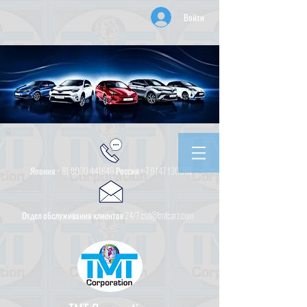
Войти
Япония +
81 8030 441649
Россия +
7 9147 130001
Отдел обслуживания клиентов 24/7 csd@tmtcarz.com