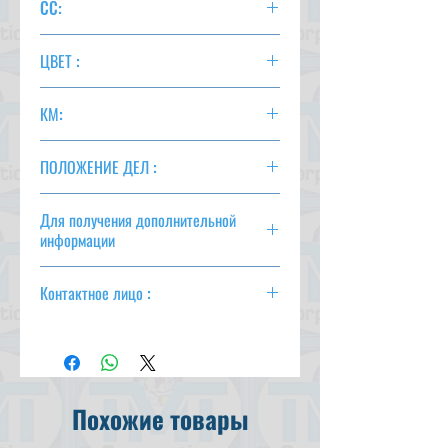
CC:
2400
ЦВЕТ :
ЧЕРНЫЙ
КМ:
ПОЛОЖЕНИЕ ДЕЛ :
Для получения дополнительной
информации
csd@tmtcarz.com
Контактное лицо :
Махмуд Парвез
(+ 81-80-3044-1649)
Махмуд Хасан
(+ 81-90-5684-1624)
Похожие товары