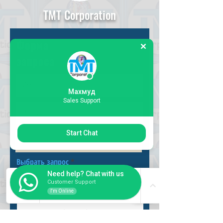
TMT Corporation
Форма
запроса
Махмуд
Sales Support
Start Chat
Выбрать запрос
Need help? Chat with us
Customer Support
I'm Online