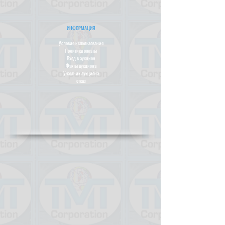
ИНФОРМАЦИЯ
Условия использования
Политика оплаты
Вход в аукцион
Факты аукциона
Участник аукциона
отказ