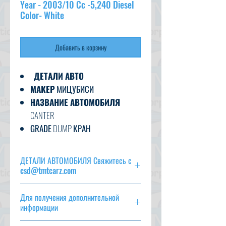
Year - 2003/10 Cc -5,240 Diesel
Color- White
Добавить в корзину
ДЕТАЛИ АВТО
МАКЕР
МИЦУБИСИ
НАЗВАНИЕ АВТОМОБИЛЯ
CANTER
GRADE
DUMP КРАН
C.CODE
FE73EEN500 ***
ГОД
2003/10
ДЕТАЛИ АВТОМОБИЛЯ Свяжитесь с
CC
5,240
csd@tmtcarz.com
ТРАНСМИССИЯ
I5
МАКЕР
МИЦУБИСИ
ТОПЛИВО
ДИЗЕЛЬНОЕ
Для получения дополнительной
НАЗВАНИЕ АВТОМОБИЛЯ
CANTER
ВНЕШНИЙ ЦВЕТ
БЕЛЫЙ
информации
GRADE
DUMP КРАН
ВНУТРЕННИЙ ЦВЕТ
СЕРЫЙ
C.CODE
FE73EEN500 ***
csd@tmtcarz.com