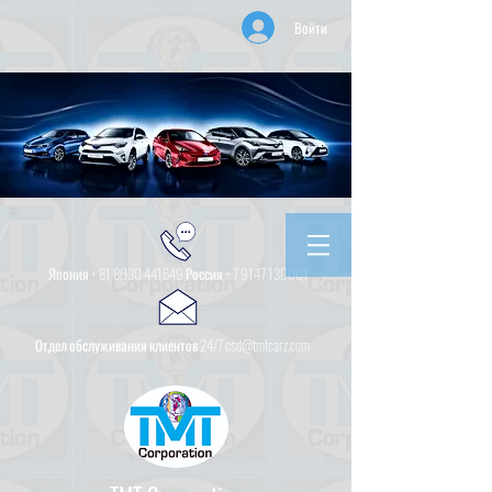
Войти
Япония +
81 8030 441649
Россия +
7 9147 130001
Отдел обслуживания клиентов 24/7 csd@tmtcarz.com