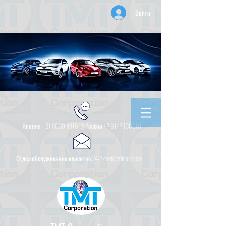
Войти
Япония +
81 8030 441649
Россия +
7 9147 130001
Отдел обслуживания клиентов 24/7 csd@tmtcarz.com