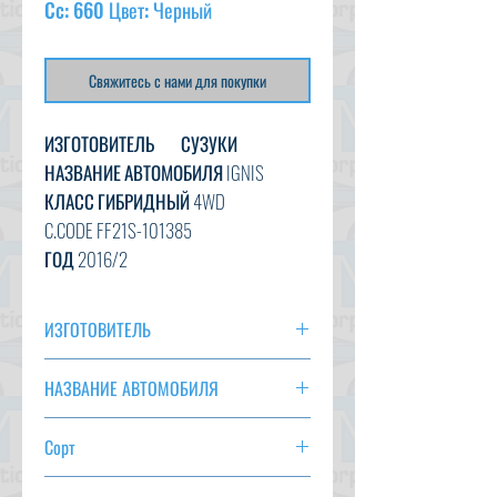
Cc: 660 Цвет: Черный
Свяжитесь с нами для покупки
ИЗГОТОВИТЕЛЬ
СУЗУКИ
НАЗВАНИЕ АВТОМОБИЛЯ
IGNIS
КЛАСС ГИБРИДНЫЙ 4WD
C.CODE
FF21S-101385
ГОД
2016/2
CC
660
ТРАНСМИССИЯ
НА
ИЗГОТОВИТЕЛЬ
ЦВЕТ
ЧЕРНЫЙ
СУЗУКИ
KM
41044
НАЗВАНИЕ АВТОМОБИЛЯ
ВАРИАНТ
AC, PS, PW, AT, ABS, KEYLESS
IGNIS
ПОЛОЖЕНИЕ ДЕЛ
Сорт
ГИБРИДНЫЙ 4WD