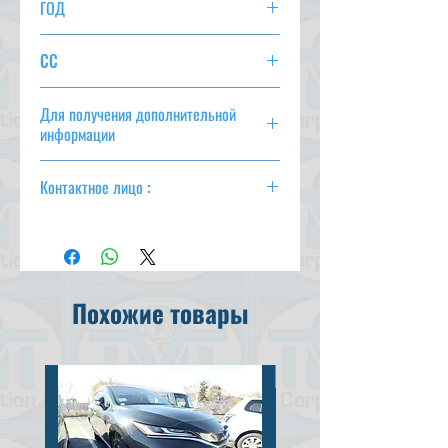
ГОД
2016/2
CC
660
Для получения дополнительной
информации
csd@tmtcarz.com
Контактное лицо :
Махмуд Парвез
(+ 81-80-3044-1649)
Махмуд Хасан
(+ 81-90-5684-1624)
Похожие товары
Продано