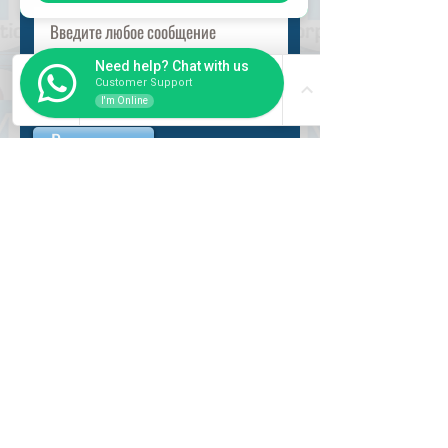
Need help? Chat with us
Customer Support
I'm Online
Разместить
ВНУТРИ
Как купить
Насчет нас
Оформить заказ
Банковские реквизиты
Вопросы и ответы
СЛУЖБА
Регистрация пользователя
Логин пользователя
Рабочий час