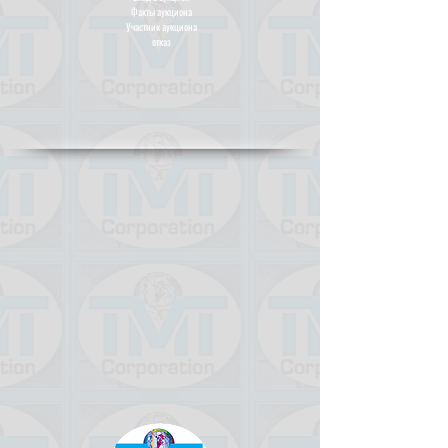
Факты аукциона
Участник аукциона
отказ