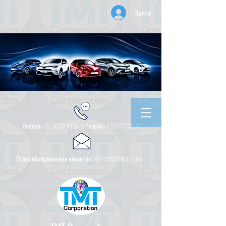
Войти
Япония +
81 8030 441649
Россия +
7 9147 130001
Отдел обслуживания клиентов 24/7 csd@tmtcarz.com