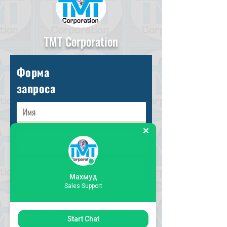
TMT Corporation
Форма
запроса
Махмуд
Sales Support
Выбрать запрос
Start Chat