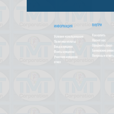
ВНУТРИ
ИНФОРМАЦИЯ
Как купить
Условия использования
Насчет нас
Политика оплаты
Оформить заказ
Вход в аукцион
Банковские рекв
Факты аукциона
Вопросы и ответ
Участник аукциона
отказ