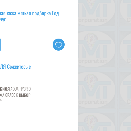
ная кожа мягкая подборка Год
чуг
Я Свяжитесь с
ОБИЛЯ
AQUA HYBRID
ОЖА
GRADE
G ВЫБОР
**