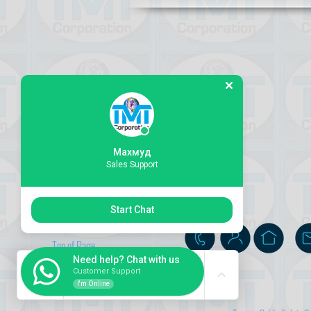
Махмуд
Sales Support
Start Chat
Top of Page
Need help? Chat with us
Customer Support
I'm Online