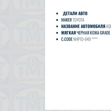
ДЕТАЛИ АВТО
MAKER
TOYOTA
НАЗВАНИЕ АВТОМОБИЛЯ
AQ
МЯГКАЯ
ЧЕРНАЯ КОЖА
GRADE
C.CODE
NHP10-649 ****
ГОД
2016/2
CC
1500
ТРАНСМИССИЯ
НА
ТОПЛИВО
БЕНЗИН
EXT.COLOR
PEARL
ВНУТРЕННИЙ ЦВЕТ
ЧЕРНЫЙ
85 000
км
ВАРИАНТ
AC, PS, PW, AT, ABS,
ДВЕРЬ
5
ТИП КУЗОВА
ХЭТЧБЭК
СТАТУС
ИСПОЛЬЗУЕТСЯ