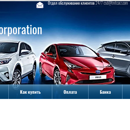
Отдел обслуживания клиентов 24/7 csd@tmtcarz.com
orporation
Как купить
Оплата
Банка
Как купить
Оплата
Банка