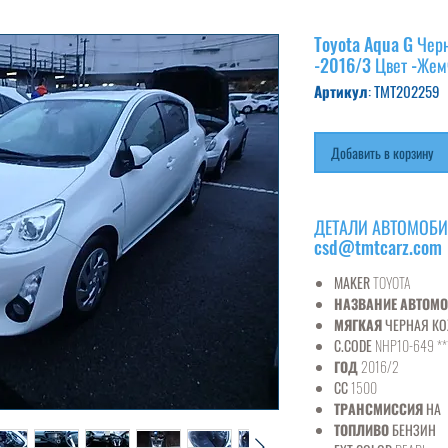
Toyota Aqua G Чер
-2016/3 Цвет -Жем
Артикул: TMT202259
Добавить в корзину
ДЕТАЛИ АВТОМОБИЛ
csd@tmtcarz.com
MAKER
TOYOTA
НАЗВАНИЕ АВТОМ
МЯГКАЯ
ЧЕРНАЯ К
C.CODE
NHP10-649 **
ГОД
2016/2
CC
1500
ТРАНСМИССИЯ
НА
ТОПЛИВО
БЕНЗИН