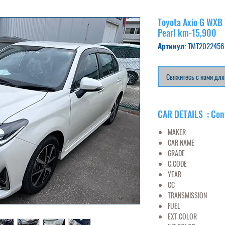
Toyota Axio G WXB 
Pearl km-15,900
Артикул: TMT2022456
Свяжитесь с нами для
CAR DETAILS : Con
MAKER
TO
CAR NAME
A
GRADE
1.5 
C.CODE
NRE16
YEAR
201
CC
15
TRANSMISSION
FUEL
PET
EXT.COLOR
PE