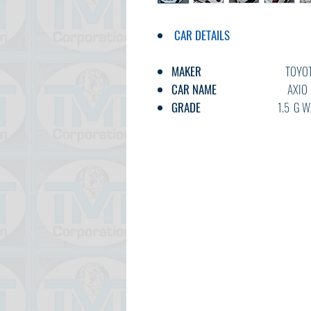
CAR DETAILS
MAKER
TOYOT
CAR NAME
AXIO
GRADE
1.5 G WX
C.CODE
NRE161-00
YEAR
2018/
CC
1500
TRANSMISSION
AT
FUEL
PETRO
EXT.COLOR
PEAR
INT.COLOR
GREY
KM
15,90
OPTION
AC,PS,PW,5M
DOOR
5
BODY TYPE
SEDA