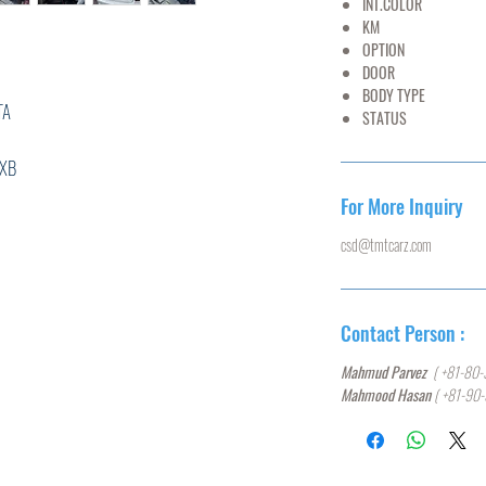
INT.COLOR
G
KM
15,
OPTION
AC,PS
DOOR
BODY TYPE
SE
A
STATUS
U
B
6****
For More Inquiry
5
csd@tmtcarz.com
L
Contact Person :
L
Mahmud Parvez
( +81-80-
0
Mahmood Hasan
( +81-90
T,ABS,
N