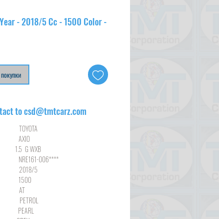
Year - 2018/5 Cc - 1500 Color -
 покупки
tact to csd@tmtcarz.com
YOTA
XIO
G WXB
1-006****
8/5
00
AT
ROL
ARL