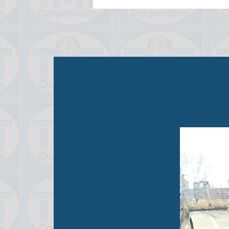
STATUS
USE