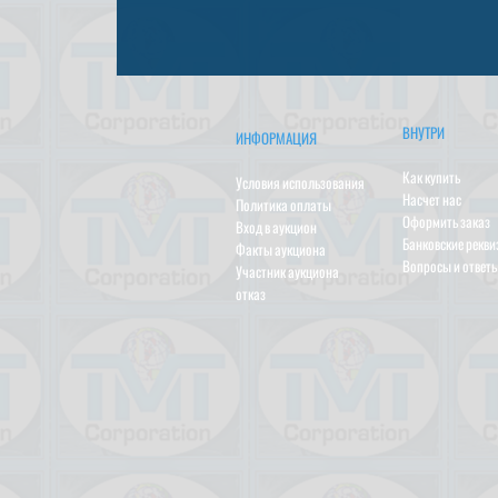
ВНУТРИ
ИНФОРМАЦИЯ
Как купить
Условия использования
Насчет нас
Политика оплаты
Оформить заказ
Вход в аукцион
Банковские рекв
Факты аукциона
Вопросы и ответ
Участник аукциона
отказ