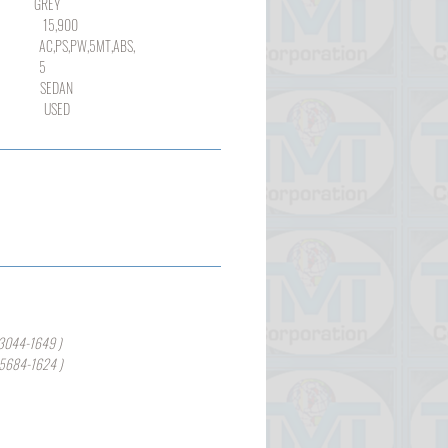
REY
900
,PW,5MT,ABS,
5
DAN
SED
3044-1649 )
-5684-1624 )