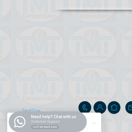
Top of Page
Need help? Chat with us
Customer Support
I will be back soon