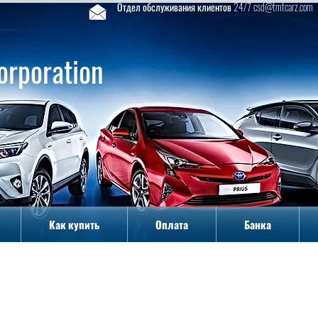
Отдел обслуживания клиентов 24/7 csd@tmtcarz.com
orporation
Как купить
Оплата
Банка
Как купить
Оплата
Банка