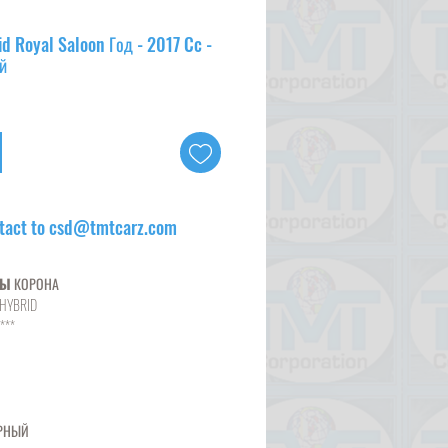
d Royal Saloon Год - 2017 Cc -
й
tact to csd@tmtcarz.com
НЫ
КОРОНА
 HYBRID
***
РНЫЙ