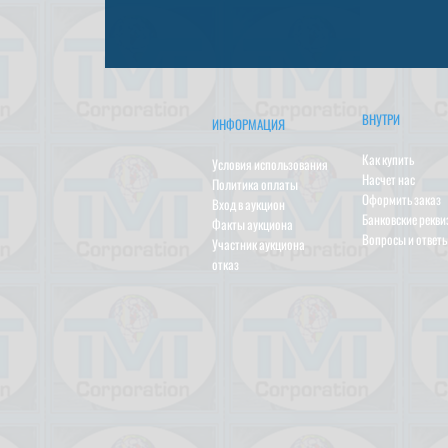
ВНУТРИ
ИНФОРМАЦИЯ
Как купить
Условия использования
Насчет нас
Политика оплаты
Оформить заказ
Вход в аукцион
Банковские рекв
Факты аукциона
Вопросы и ответ
Участник аукциона
отказ