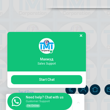
Махмуд
Sales Support
Start Chat
Top of Page
Need help? Chat with us
Customer Support
I'm Online