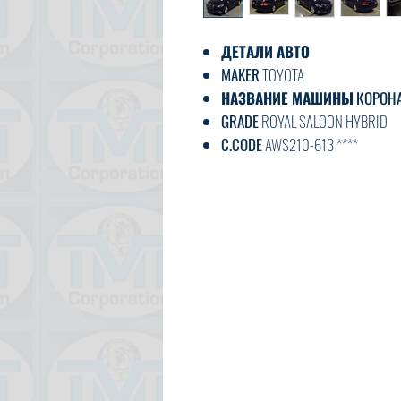
ДЕТАЛИ АВТО
MAKER
TOYOTA
НАЗВАНИЕ МАШИНЫ
КОРОН
GRADE
ROYAL SALOON HYBRID
C.CODE
AWS210-613 ****
ГОД
2017
CC
2500
ТРАНСМИССИЯ
НА
ТОПЛИВО
БЕНЗИН
ВНЕШНИЙ ЦВЕТ
ЧЕРНЫЙ
ЦВЕТ БЕЖЕВЫЙ
30 000
км
ВАРИАНТ
AC, PS, PW, AT, ABS,
ДВЕРЬ
5
ТИП КУЗОВА
СЕДАН
СТАТУС
ИСПОЛЬЗУЕТСЯ