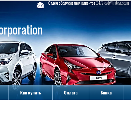
Отдел обслуживания клиентов 24/7 csd@tmtcarz.com
orporation
Как купить
Оплата
Банка
Как купить
Оплата
Банка