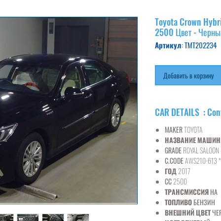
Toyota Crown Hybri
2500 Цвет - Черны
Артикул: TMT202234
Добавить в корзину
CAR DETAILS : Con
MAKER
TOYOTA
НАЗВАНИЕ МАШИ
GRADE
ROYAL SALOON
C.CODE
AWS210-613 *
ГОД
2017
CC
2500
ТРАНСМИССИЯ
НА
ТОПЛИВО
БЕНЗИН
ВНЕШНИЙ ЦВЕТ
ЧЕ