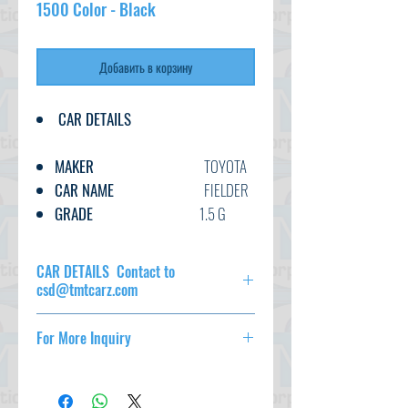
1500 Color - Black
Добавить в корзину
CAR DETAILS
MAKER
TOYOTA
CAR NAME
FIELDER
GRADE
1.5 G
C.CODE
NKE161-
801****
CAR DETAILS Contact to
YEAR
2016
csd@tmtcarz.com
CC
1500
CAR DETAILS
TRANSMISSION
AT
For More Inquiry
FUEL
PETROL
MAKER
TOYOTA
csd@tmtcarz.com
EXT.COLOR
BLACK
CAR NAME
FIELDER
GRADE
1.5 G
INT.COLOR
BLACK