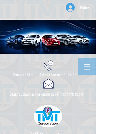
Войти
Япония +
81 8030 441649
Россия +
7 9147 130001
Отдел обслуживания клиентов 24/7 csd@tmtcarz.com