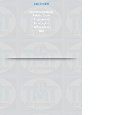
ИНФОРМАЦИЯ
Условия использования
Политика оплаты
Вход в аукцион
Факты аукциона
Участник аукциона
отказ