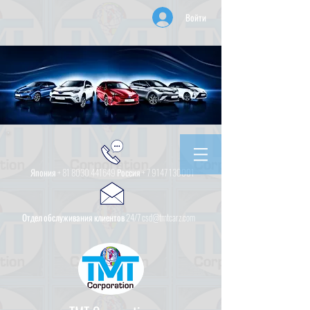
Войти
Япония +
81 8030 441649
Россия +
7 9147 130001
Отдел обслуживания клиентов 24/7 csd@tmtcarz.com