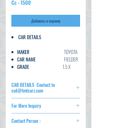
Cc - 1500
Добавить в корзину
CAR DETAILS
MAKER
TOYOTA
CAR NAME
FIELDER
GRADE
1.5 X
HYBRID
C.CODE
NKE165-
CAR DETAILS Contact to
715****
csd@tmtcarz.com
YEAR
2018
MAKER
TOYOTA
CC
1500
For More Inquiry
CAR NAME
FIELDER
TRANSMISSION
AT
GRADE
1.5 X HYBRID
csd@tmtcarz.com
FUEL
PETROL
C.CODE
NKE165-
Contact Person :
715****
EXT.COLOR
BLUE