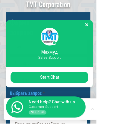
TMT Corporation
Форма
запроса
Махмуд
Sales Support
Start Chat
Выбрать запрос
Need help? Chat with us
Customer Support
I'm Online