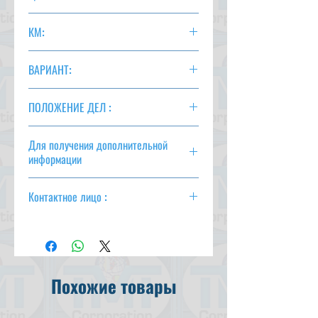
СЕРЕБРЯНЫЙ
КМ:
45 000
ВАРИАНТ:
AC, PS, PW, AT
ПОЛОЖЕНИЕ ДЕЛ :
Для получения дополнительной
информации
csd@tmtcarz.com
Контактное лицо :
Махмуд Парвез
(+ 81-80-3044-1649)
Махмуд Хасан
(+ 81-90-5684-1624)
Похожие товары