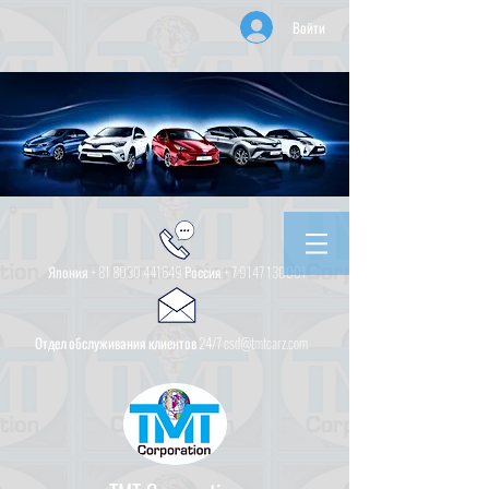
Войти
Япония +
81 8030 441649
Россия +
7 9147 130001
Отдел обслуживания клиентов 24/7 csd@tmtcarz.com