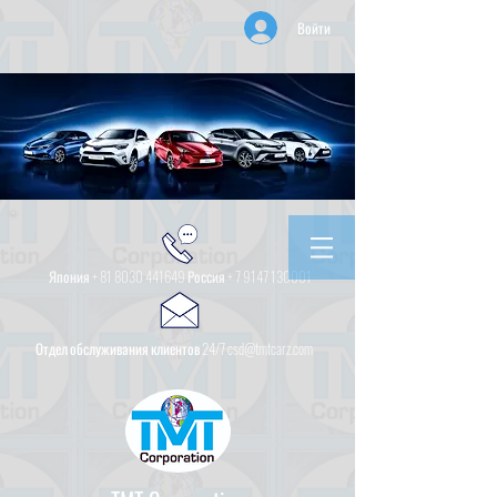
Войти
Япония +
81 8030 441649
Россия +
7 9147 130001
Отдел обслуживания клиентов 24/7 csd@tmtcarz.com