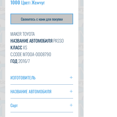
1000 Цвет: Жемчуг
Свяжитесь с нами для покупки
MAKER TOYOTA
НАЗВАНИЕ АВТОМОБИЛЯ PASSO
КЛАСС XS
C.CODE M700A-0008790
ГОД 2016/7
CC 1000
ТРАНСМИССИЯ НА
ИЗГОТОВИТЕЛЬ
ЦВЕТ ЖЕМЧУЖИНЫ (W24)
TOYOTA
60 935 км
НАЗВАНИЕ АВТОМОБИЛЯ
ВАРИАНТ AC, PS, PW, AT, ABS,
ПАССО
ПОЛОЖЕНИЕ ДЕЛ
Сорт
XS