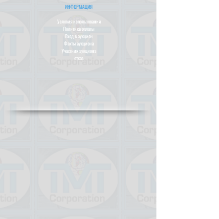
ИНФОРМАЦИЯ
Условия использования
Политика оплаты
Вход в аукцион
Факты аукциона
Участник аукциона
отказ