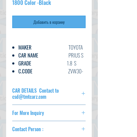
1800 Color -Black
Добавить в корзину
MAKER
TOYOTA
CAR NAME
PRIUS S
GRADE
1.8 S
C.CODE
ZVW30-
189****
YEAR
2014
CAR DETAILS Contact to
CC
1800
csd@tmtcarz.com
TRANSMISSION
AT
FUEL
PETROL
For More Inquiry
MAKER
TOYOTA
EXT.COLOR
BLACK
CAR NAME
PRIUS S
csd@tmtcarz.com
INT.COLOR
BLACK
GRADE
1.8 S
Contact Person :
C.CODE
ZVW30-
KM
101,000