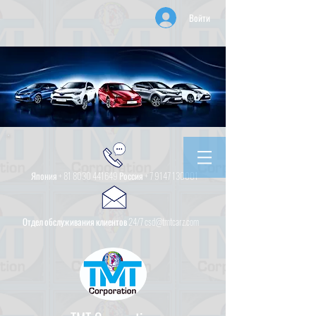
Войти
Япония +
81 8030 441649
Россия +
7 9147 130001
Отдел обслуживания клиентов 24/7 csd@tmtcarz.com