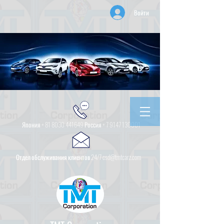
Войти
Япония +
81 8030 441649
Россия +
7 9147 130001
Отдел обслуживания клиентов 24/7 csd@tmtcarz.com