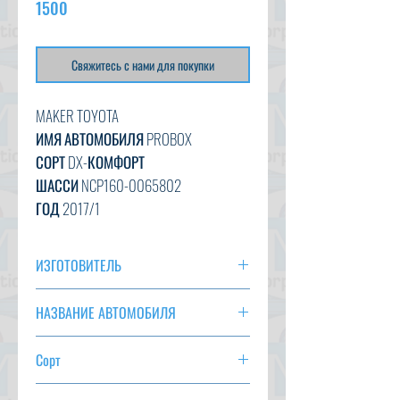
1500
Свяжитесь с нами для покупки
MAKER TOYOTA
ИМЯ АВТОМОБИЛЯ PROBOX
СОРТ DX-КОМФОРТ
ШАССИ NCP160-0065802
ГОД 2017/1
CC 1500
ТРАНСМИССИЯ НА
ИЗГОТОВИТЕЛЬ
ЦВЕТ БЕЛЫЙ (058)
TOYOTA
84 406 км
НАЗВАНИЕ АВТОМОБИЛЯ
ВАРИАНТ AC, PSPW, AT, ABS
PROBOX
СТАТУС СКОРО ПРИБЫТИЕ
Сорт
DX-КОМФОРТ