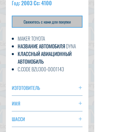
Год: 2003 Cc: 4100
Свяжитесь с нами для покупки
MAKER TOYOTA
НАЗВАНИЕ АВТОМОБИЛЯ DYNA
КЛАССНЫЙ АВИАЦИОННЫЙ
АВТОМОБИЛЬ
C.CODE BZU300-0001143
ГОД 2003
CC 4100
ИЗГОТОВИТЕЛЬ
ТРАНСМИССИЯ F5
TOYOTA
ЦВЕТ
ИМЯ
148 413 км
ДИНА
ВАРИАНТ AC, PS, PW, F5, ABS,
ШАССИ
ПОЛОЖЕНИЕ ДЕЛ
BZU300-0001143