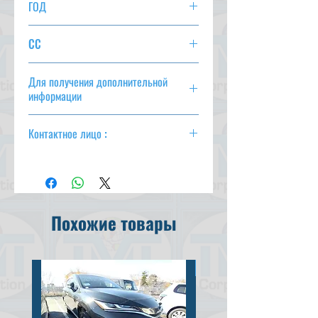
ГОД
2003 г.
CC
4100
Для получения дополнительной
информации
csd@tmtcarz.com
Контактное лицо :
Махмуд Парвез
(+ 81-80-3044-1649)
Махмуд Хасан
(+ 81-90-5684-1624)
Похожие товары
Продано