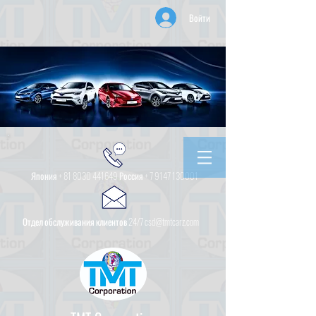
Войти
Япония +
81 8030 441649
Россия +
7 9147 130001
Отдел обслуживания клиентов 24/7 csd@tmtcarz.com