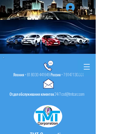
Войти
Япония +
81 8030 441649
Россия +
7 9147 130001
Отдел обслуживания клиентов 24/7 csd@tmtcarz.com