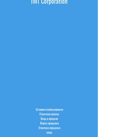
TMT Corporation
ИНФОРМАЦИЯ
Условия использования
Политика оплаты
Вход в аукцион
Факты аукциона
Участник аукциона
отказ