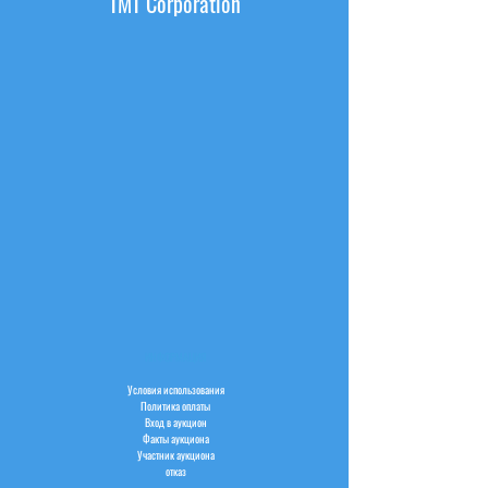
TMT Corporation
ИНФОРМАЦИЯ
Условия использования
Политика оплаты
Вход в аукцион
Факты аукциона
Участник аукциона
отказ