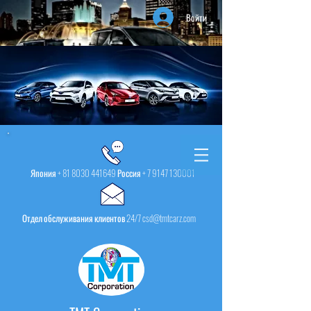
Войти
Япония +
81 8030 441649
Россия +
7 9147 130001
Отдел обслуживания клиентов 24/7 csd@tmtcarz.com