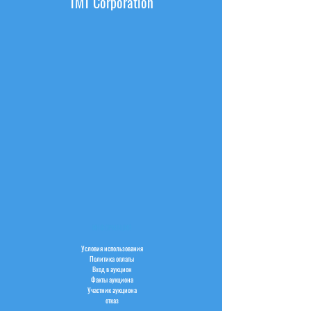
TMT Corporation
ИНФОРМАЦИЯ
Условия использования
Политика оплаты
Вход в аукцион
Факты аукциона
Участник аукциона
отказ