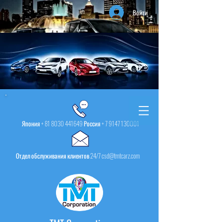
Войти
Япония +
81 8030 441649
Россия +
7 9147 130001
Отдел обслуживания клиентов 24/7 csd@tmtcarz.com