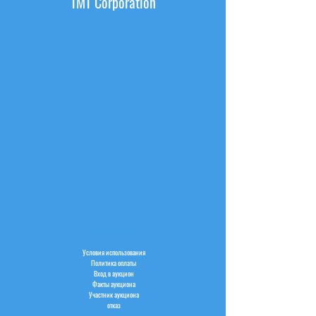
TMT Corporation
ИНФОРМАЦИЯ
Условия использования
Политика оплаты
Вход в аукцион
Факты аукциона
Участник аукциона
отказ