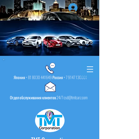
Войти
Япония +
81 8030 441649
Россия +
7 9147 130001
Отдел обслуживания клиентов 24/7 csd@tmtcarz.com