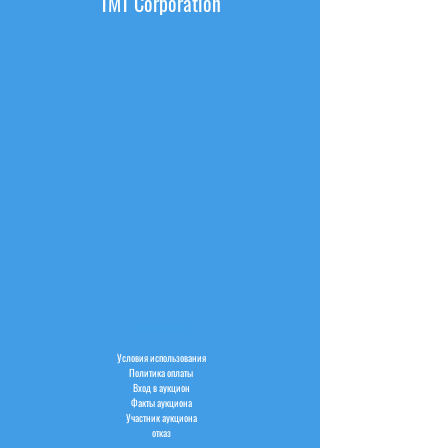
TMT Corporation
ИНФОРМАЦИЯ
Условия использования
Политика оплаты
Вход в аукцион
Факты аукциона
Участник аукциона
отказ