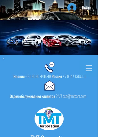
Войти
Япония +
81 8030 441649
Россия +
7 9147 130001
Отдел обслуживания клиентов 24/7 csd@tmtcarz.com