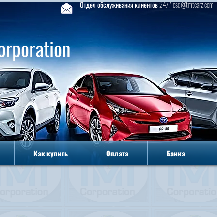
Отдел обслуживания клиентов 24/7 csd@tmtcarz.com
orporation
Как купить
Оплата
Банка
Как купить
Оплата
Банка