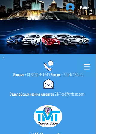
Войти
Япония +
81 8030 441649
Россия +
7 9147 130001
Отдел обслуживания клиентов 24/7 csd@tmtcarz.com