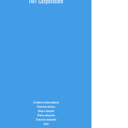
TMT Corporation
ИНФОРМАЦИЯ
Условия использования
Политика оплаты
Вход в аукцион
Факты аукциона
Участник аукциона
отказ