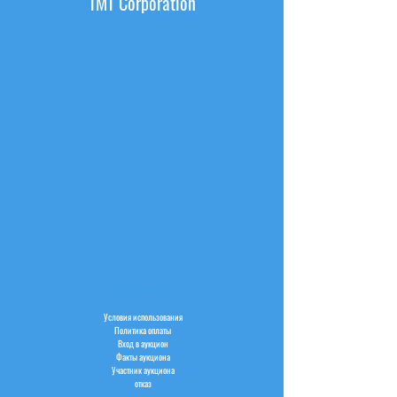
TMT Corporation
ИНФОРМАЦИЯ
Условия использования
Политика оплаты
Вход в аукцион
Факты аукциона
Участник аукциона
отказ