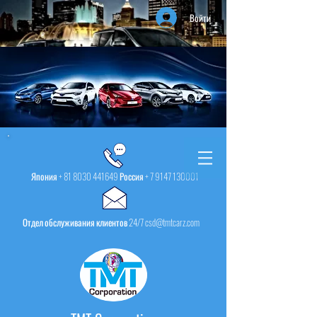
Войти
Япония +
81 8030 441649
Россия +
7 9147 130001
Отдел обслуживания клиентов 24/7 csd@tmtcarz.com