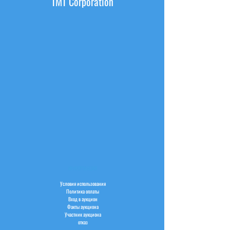
TMT Corporation
ИНФОРМАЦИЯ
Условия использования
Политика оплаты
Вход в аукцион
Факты аукциона
Участник аукциона
отказ