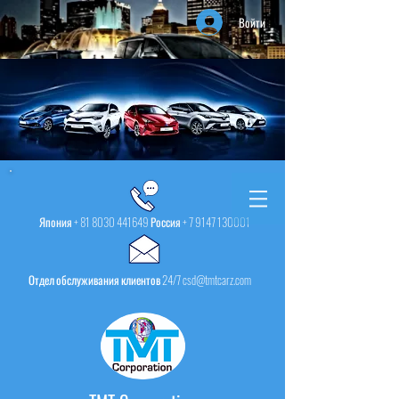
Войти
Япония +
81 8030 441649
Россия +
7 9147 130001
Отдел обслуживания клиентов 24/7 csd@tmtcarz.com