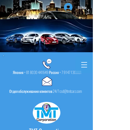
Войти
Япония +
81 8030 441649
Россия +
7 9147 130001
Отдел обслуживания клиентов 24/7 csd@tmtcarz.com