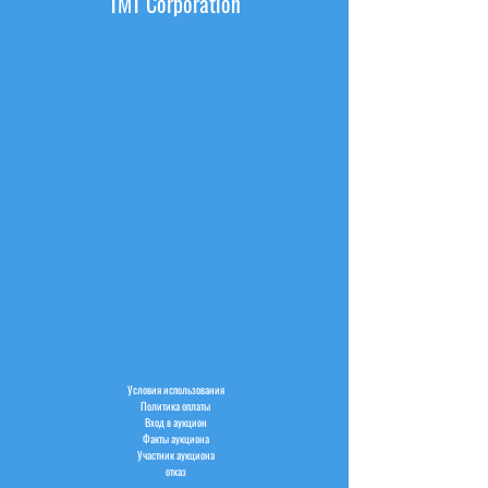
TMT Corporation
ИНФОРМАЦИЯ
Условия использования
Политика оплаты
Вход в аукцион
Факты аукциона
Участник аукциона
отказ