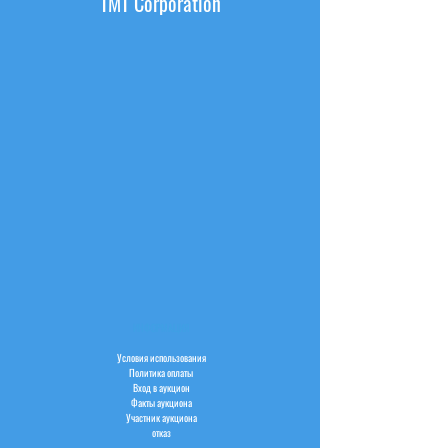
TMT Corporation
ИНФОРМАЦИЯ
Условия использования
Политика оплаты
Вход в аукцион
Факты аукциона
Участник аукциона
отказ