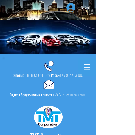
Войти
Япония +
81 8030 441649
Россия +
7 9147 130001
Отдел обслуживания клиентов 24/7 csd@tmtcarz.com