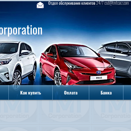
Отдел обслуживания клиентов 24/7 csd@tmtcarz.com
orporation
Как купить
Оплата
Банка
Как купить
Оплата
Банка