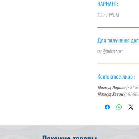
ВАРИАНТ:
AC, PS, PW, AT
Для получения до
csd@tmtcarz.com
Контактное лицо :
Махмуд Парвез
(+ 81-8
Махмуд Хасан
(+ 81-90
Похожие товары