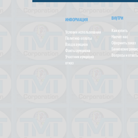
ВНУТРИ
ИНФОРМАЦИЯ
Как купить
Условия использования
Насчет нас
Политика оплаты
Оформить заказ
Вход в аукцион
Банковские рекв
Факты аукциона
Вопросы и ответ
Участник аукциона
отказ