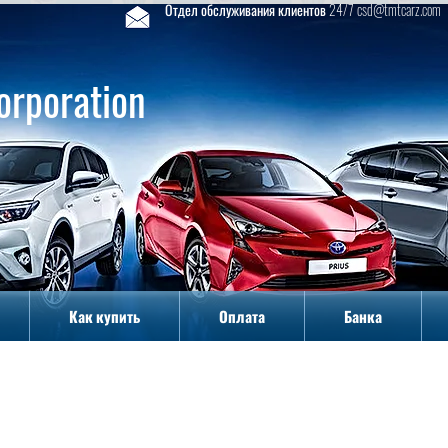
Отдел обслуживания клиентов 24/7 csd@tmtcarz.com
orporation
Как купить
Оплата
Банка
Как купить
Оплата
Банка