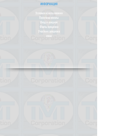
ИНФОРМАЦИЯ
Условия использования
Политика оплаты
Вход в аукцион
Факты аукциона
Участник аукциона
отказ