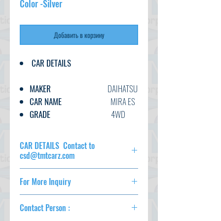
Color -Silver
Добавить в корзину
CAR DETAILS
MAKER
DAIHATSU
CAR NAME
MIRA ES
GRADE
4WD
L SA 4WD
C.CODE
LA360-
CAR DETAILS Contact to
000****
csd@tmtcarz.com
YEAR
2018
CAR DETAILS
CC
660
For More Inquiry
TRANSMISSION
AT
MAKER
DAIHATSU
csd@tmtcarz.com
FUEL
PETROL
CAR NAME
MIRA ES
Contact Person :
GRADE
4WD L SA
EXT.COLOR
SILVER