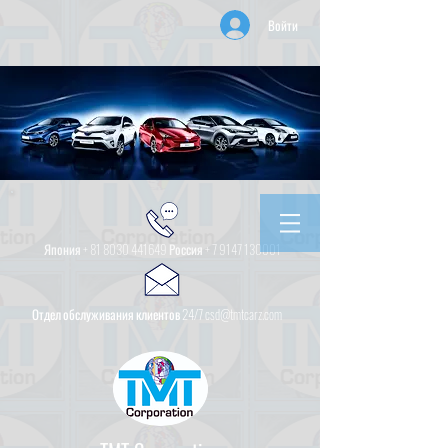
Войти
Япония +
81 8030 441649
Россия +
7 9147 130001
Отдел обслуживания клиентов 24/7 csd@tmtcarz.com