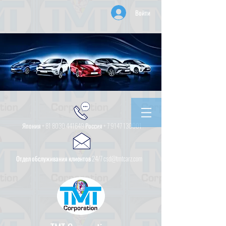
Войти
Япония +
81 8030 441649
Россия +
7 9147 130001
Отдел обслуживания клиентов 24/7 csd@tmtcarz.com