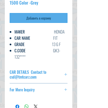
1500 Color -Grey
Добавить в корзину
MAKER
HONDA
CAR NAME
FIT
GRADE
13 G F
C.CODE
GK3-
132****
YEAR
2018
CC
1300
CAR DETAILS Contact to
TRANSMISSION
AT
csd@tmtcarz.com
FUEL
PETROL
MAKER
HONDA
EXT.COLOR
GREY
For More Inquiry
CAR NAME
FIT
INT.COLOR
BLACK
GRADE
13 G F
csd@tmtcarz.com
KM
77,000
C.CODE
GK3-132****
YEAR
2018
OPTION