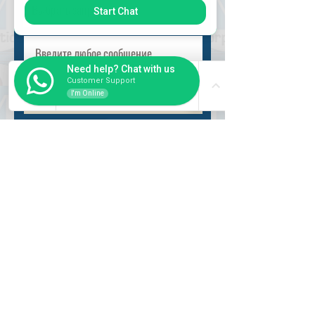
Start Chat
Need help? Chat with us
Customer Support
I'm Online
Разместить
ВНУТРИ
Как купить
Насчет нас
Оформить заказ
Банковские реквизиты
Вопросы и ответы
СЛУЖБА