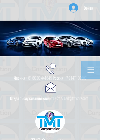
Войти
Япония +
81 8030 441649
Россия +
7 9147 130001
Отдел обслуживания клиентов 24/7 csd@tmtcarz.com