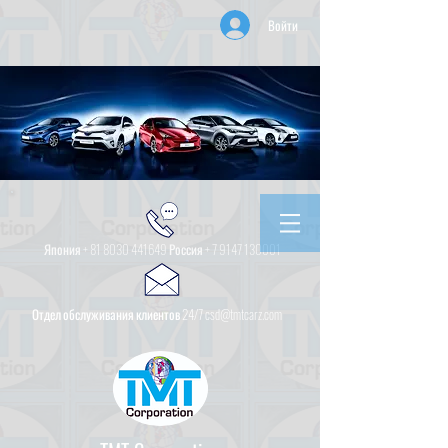
Войти
Япония +
81 8030 441649
Россия +
7 9147 130001
Отдел обслуживания клиентов 24/7 csd@tmtcarz.com