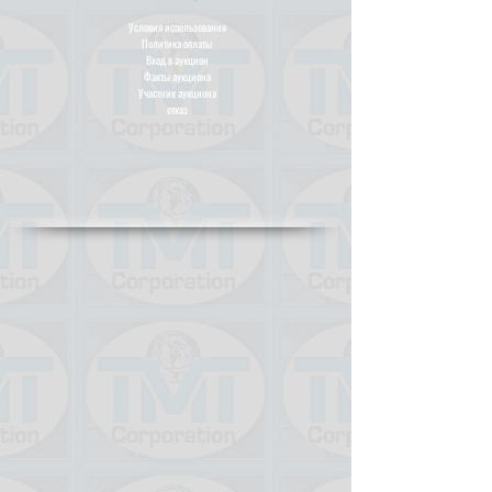
Условия использования
Политика оплаты
Вход в аукцион
Факты аукциона
Участник аукциона
отказ