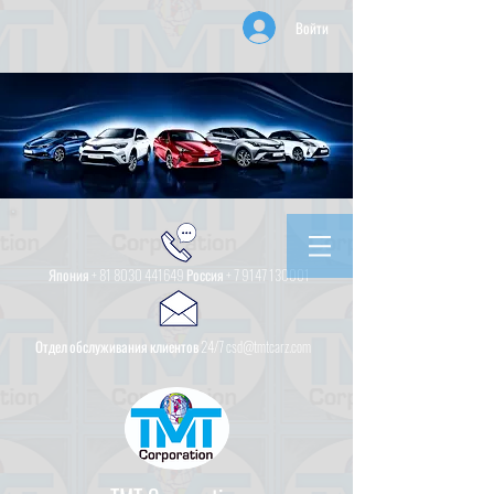
Войти
Япония +
81 8030 441649
Россия +
7 9147 130001
Отдел обслуживания клиентов 24/7 csd@tmtcarz.com