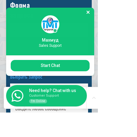
Форма
запроса
Махмуд
Sales Support
Start Chat
Выбрать запрос
Need help? Chat with us
Customer Support
I'm Online