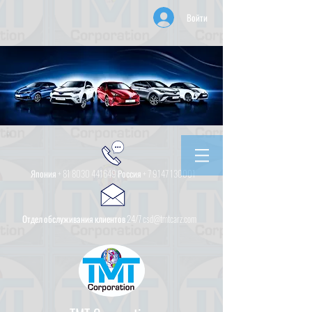
Войти
Япония +
81 8030 441649
Россия +
7 9147 130001
Отдел обслуживания клиентов 24/7 csd@tmtcarz.com