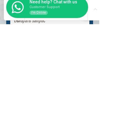
Need help? Chat with us
Выбрать запрос
Customer Support
I'm Online
Разместить
ВНУТРИ
Как купить
Насчет нас
Оформить заказ
Банковские реквизиты
Вопросы и ответы