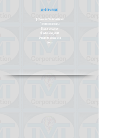
ИНФОРМАЦИЯ
Условия использования
Политика оплаты
Вход в аукцион
Факты аукциона
Участник аукциона
отказ