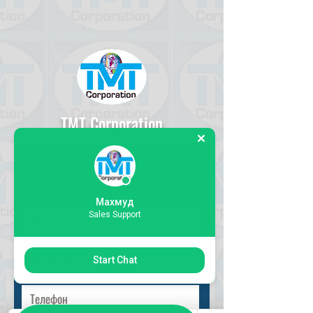
TMT Corporation
Форма
запроса
Махмуд
Sales Support
Start Chat