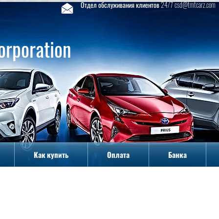
Отдел обслуживания клиентов 24/7 csd@tmtcarz.com
orporation
Как купить
Оплата
Банка
Как купить
Оплата
Банка