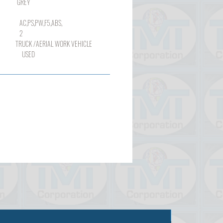
REY
,PW,F5,ABS,
2
 /AERIAL WORK VEHICLE
SED
Продано