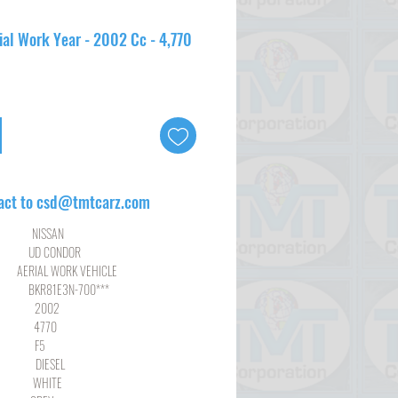
al Work Year - 2002 Cc - 4,770
act to csd@tmtcarz.com
SSAN
CONDOR
WORK VEHICLE
E3N-700***
02
70
F5
SEL
ITE