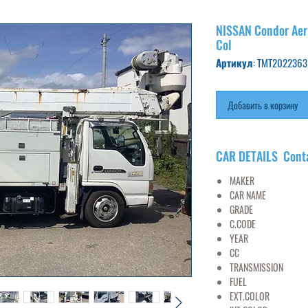
NISSAN Condor Aeri
Col
Артикул: TMT2022363
Добавить в корзину
CAR DETAILS Cont
MAKER
NI
CAR NAME
UD 
GRADE
AERIAL 
C.CODE
BKR81
YEAR
20
CC
47
TRANSMISSION
FUEL
DIE
EXT.COLOR
WH