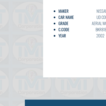
MAKER
NISSA
CAR NAME
UD CON
GRADE
AERIAL WORK 
C.CODE
BKR81E3N-7
YEAR
2002
CC
4770
TRANSMISSION
F5
FUEL
DIESE
EXT.COLOR
WHIT
INT.COLOR
GREY
KM
OPTION
AC,PS,PW,F
DOOR
2
BODY TYPE
TRUCK /AERI
STATUS
USED