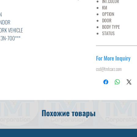
INT.COLOR
G
KM
N
OPTION
AC,PS
DOOR
DOR
BODY TYPE
TRUCK
VEHICLE
STATUS
U
00***
For More Inquiry
csd@tmtcarz.com
L
E
5,ABS,
Похожие товары
AL WORK VEHICLE