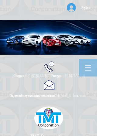
Войти
Япония +
81 8030 441649
Россия +
7 9147 130001
Отдел обслуживания клиентов 24/7 csd@tmtcarz.com