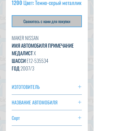
1200 Цвет: Темно-серый металлик
Свяжитесь с нами для покупки
MAKER NISSAN
ИМЯ АВТОМОБИЛЯ ПРИМЕЧАНИЕ
МЕДАЛИСТ X
ШАССИ E12-535534
ГОД 2007/3
CC 1200
ТРАНСМИССИЯ НА
ИЗГОТОВИТЕЛЬ
ЦВЕТ СЕРЫЙ МЕТАЛЛИК (KAD)
НИССАН
54 479 км
НАЗВАНИЕ АВТОМОБИЛЯ
ВАРИАНТ AC, PS, PW, AT, LED LIGHT
ЗАМЕТКА
СТАТУС СКОРО ПРИБЫТИЕ
Сорт
МЕДАЛИСТ X