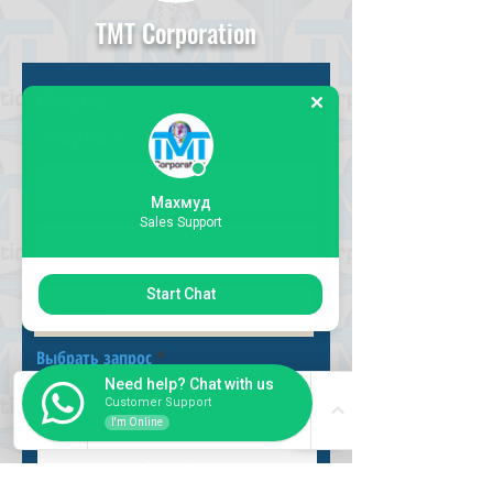
TMT Corporation
Форма
запроса
Махмуд
Sales Support
Start Chat
Выбрать запрос
Need help? Chat with us
Customer Support
I'm Online