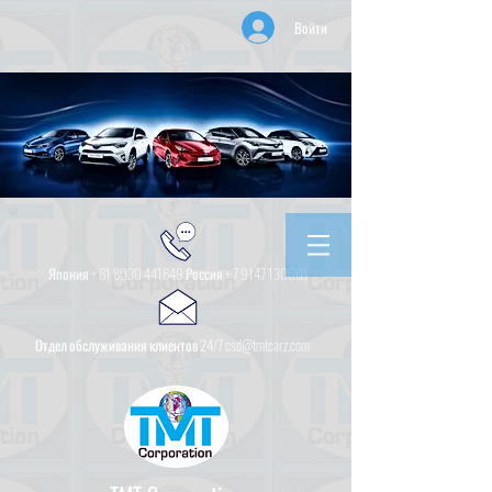
Войти
Япония +
81 8030 441649
Россия +
7 9147 130001
Отдел обслуживания клиентов 24/7 csd@tmtcarz.com