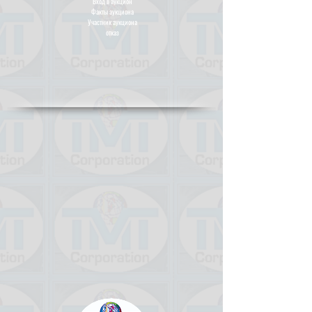
Вход в аукцион
Факты аукциона
Участник аукциона
отказ