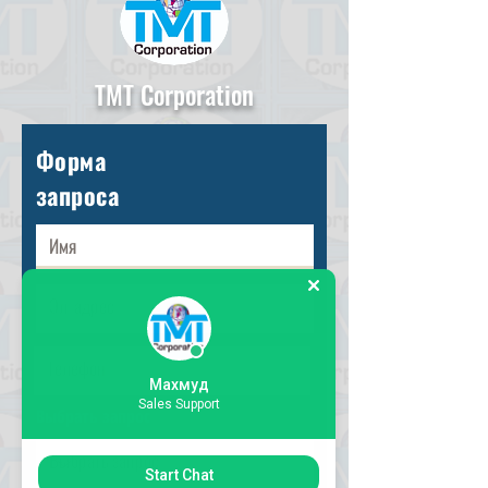
TMT Corporation
Форма
запроса
Махмуд
Sales Support
Выбрать запрос
Start Chat