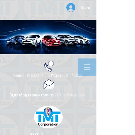
Войти
Япония +
81 8030 441649
Россия +
7 9147 130001
Отдел обслуживания клиентов 24/7 csd@tmtcarz.com