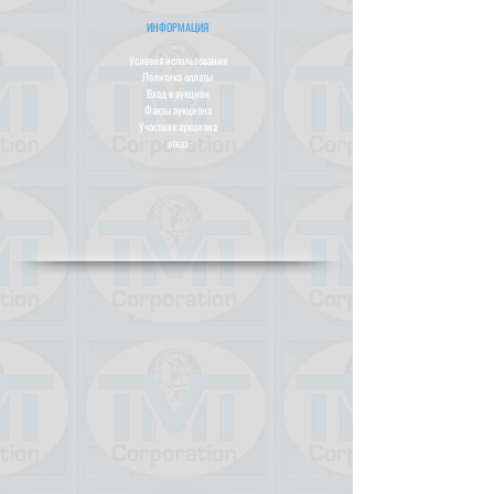
ИНФОРМАЦИЯ
Условия использования
Политика оплаты
Вход в аукцион
Факты аукциона
Участник аукциона
отказ