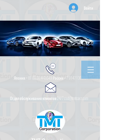
Войти
Япония +
81 8030 441649
Россия +
7 9147 130001
Отдел обслуживания клиентов 24/7 csd@tmtcarz.com