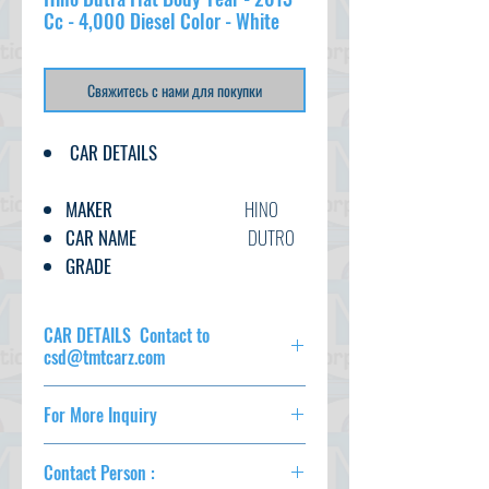
Cc - 4,000 Diesel Color - White
Свяжитесь с нами для покупки
CAR DETAILS
MAKER
HINO
CAR NAME
DUTRO
GRADE
FLAT BODY
C.CODE
CAR DETAILS Contact to
XKC605M-000***0
csd@tmtcarz.com
YEAR
2013
MAKER
HINO
CC
4000
For More Inquiry
CAR NAME
DUTRO
TRANSMISSION
TS
GRADE
FLAT BODY
csd@tmtcarz.com
FUEL
DISEL
C.CODE
XKC605M-
Contact Person :
000***0