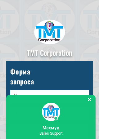
TMT Corporation
Форма
запроса
Махмуд
Sales Support