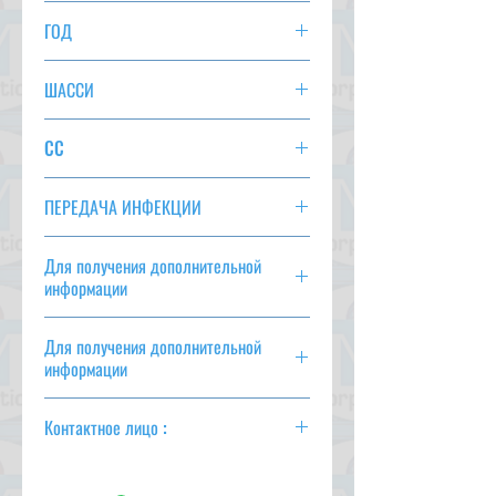
4-СТУПЕНЧАТЫЙ КРАН
ГОД
2004 г.
ШАССИ
FD8JMFG-10069
CC
7700
ПЕРЕДАЧА ИНФЕКЦИИ
F6
Для получения дополнительной
информации
csd@tmtcarz.com
Для получения дополнительной
информации
csd@tmtcarz.com
Контактное лицо :
Махмуд Парвез
(+ 81-80-3044-1649)
Махмуд Хасан
(+ 81-90-5684-1624)