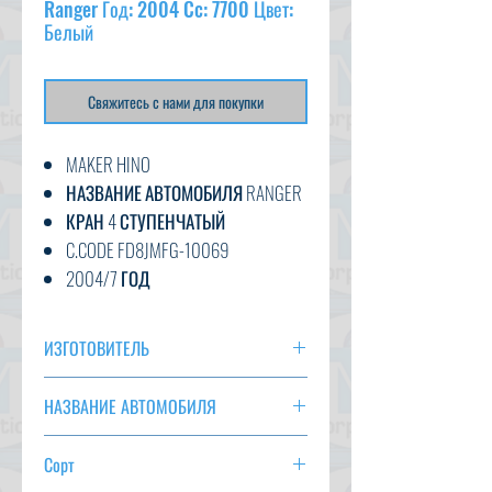
Ranger Год: 2004 Cc: 7700 Цвет:
Белый
Свяжитесь с нами для покупки
MAKER HINO
НАЗВАНИЕ АВТОМОБИЛЯ RANGER
КРАН 4 СТУПЕНЧАТЫЙ
C.CODE FD8JMFG-10069
2004/7 ГОД
CC 7700
ТРАНСМИССИЯ F6
ИЗГОТОВИТЕЛЬ
ЦВЕТ БЕЛЫЙ
HINO
Км
НАЗВАНИЕ АВТОМОБИЛЯ
ВАРИАНТ AC, PS, PW, AT, ABS,
Рейнджер
ПОЛОЖЕНИЕ ДЕЛ
Сорт