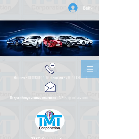
Войти
Япония +
81 8030 441649
Россия +
7 9147 130001
Отдел обслуживания клиентов 24/7 csd@tmtcarz.com