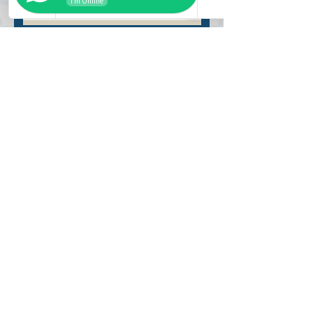
I'm Online
Разместить
ВНУТРИ
Как купить
Насчет нас
Оформить заказ
Банковские реквизиты
Вопросы и ответы
СЛУЖБА