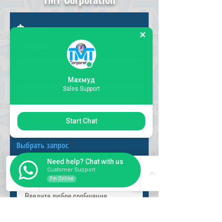
Форма
запроса
Махмуд
Sales Support
Start Chat
Выбрать запрос
Need help? Chat with us
Customer Support
I'm Online