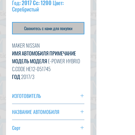
Год: 2017 Cc: 1200 Цвет:
Серебристый
Свяжитесь с нами для покупки
MAKER NISSAN
ИМЯ АВТОМОБИЛЯ ПРИМЕЧАНИЕ
МОДЕЛЬ МОДЕЛЯ E-POWER HYBRID
C.CODE HE12-051745
ГОД
2017/3
CC
1200
ТРАНСМИССИЯ
НА
ИЗГОТОВИТЕЛЬ
ЦВЕТ СЕРЕБРЯНЫЙ (K23)
НИССАН
12 518 км
НАЗВАНИЕ АВТОМОБИЛЯ
ВАРИАНТ
AC, PS, PW, AT,
ЗАМЕТКА
СТАТУС
СКОРО ПРИБЫТИЕ
Сорт