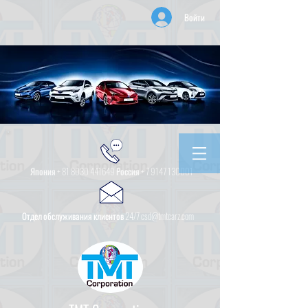
Войти
Япония +
81 8030 441649
Россия +
7 9147 130001
Отдел обслуживания клиентов 24/7 csd@tmtcarz.com