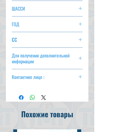
МОДЕЛЬ E-POWER
ШАССИ
HE12-051745
ГОД
2017/3
CC
1200
Для получения дополнительной
информации
csd@tmtcarz.com
Контактное лицо :
Махмуд Парвез
(+ 81-80-3044-1649)
Махмуд Хасан
(+ 81-90-5684-1624)
Похожие товары