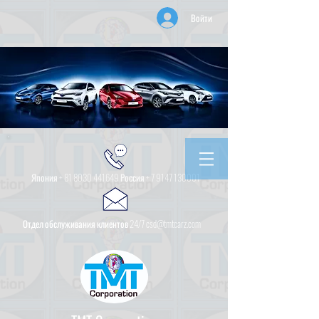
Войти
Япония +
81 8030 441649
Россия +
7 9147 130001
Отдел обслуживания клиентов 24/7 csd@tmtcarz.com