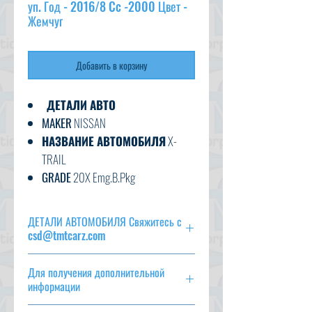
уп. Год - 2016/8 Cc -2000 Цвет -
Жемчуг
Добавить в корзину
ДЕТАЛИ АВТО
MAKER
NISSAN
НАЗВАНИЕ АВТОМОБИЛЯ
X-
TRAIL
GRADE
20X Emg.B.Pkg
C.CODE
NT32-539 ***
ГОД
2016/8 2016/2
ДЕТАЛИ АВТОМОБИЛЯ Свяжитесь с
CC
2000
csd@tmtcarz.com
ТРАНСМИССИЯ
НА
MAKER
NISSAN
ТОПЛИВО
БЕНЗИН
Для получения дополнительной
НАЗВАНИЕ АВТОМОБИЛЯ
X-TRAIL
EXT.COLOR
PEARL WHITE
информации
GRADE
20X Emg.B.Pkg
ВНУТРЕННИЙ ЦВЕТ
ЧЕРНЫЙ
C.CODE
NT32-539 ***
csd@tmtcarz.com