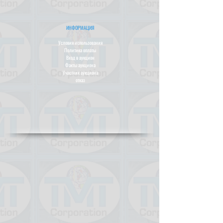
ИНФОРМАЦИЯ
Условия использования
Политика оплаты
Вход в аукцион
Факты аукциона
Участник аукциона
отказ